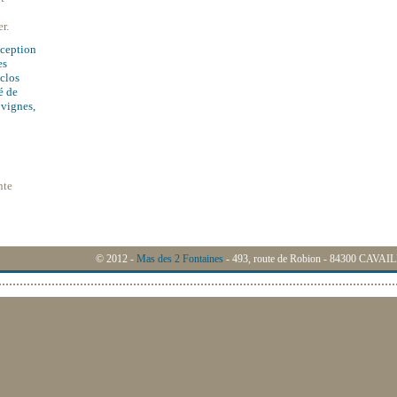
r.
xception
es
clos
é de
 vignes,
nte
© 2012 -
Mas des 2 Fontaines
- 493, route de Robion - 84300 CAVA