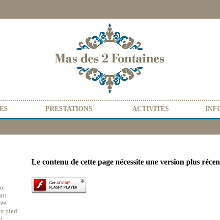
TES
PRESTATIONS
ACTIVITÉS
INF
Le contenu de cette page nécessite une version plus réce
re
ant
és.
au pied
t