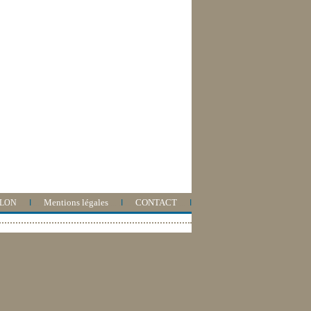
.
.
Mentions légales
.
.
CONTACT
.
ILLON
...
I
...
...
I
...
...
I