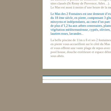
sites classés (St Remy de Provence, Arles…).
Le Mas est aussi à moins d’une heure de la me
—
Le Mas des 2 Fontaines est une demeure d’e
du 18 ème siècle, en pierre, comprenant 3 gît
mitoyens et indépendants, au cœur d’un parc 
de plus d’1,2 ha aux arbres centenaires, plant
végétation méditerranéenne, cyprès, oliviers,
lauriers roses, lavandes...
—
La belle piscine de 11m x 6 et ses 2 fontaines
en pierre vous accueillent sur le côté du Mas
et vous offrent une vaste plage de repos avec
pool house, douche extérieure et espace déte
sous abris.