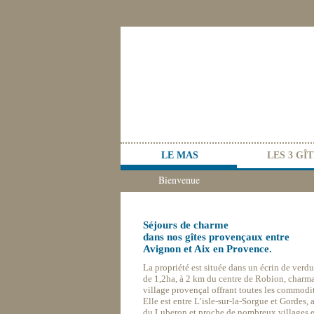
LE MAS
LES 3 GÎ
Bienvenue
Séjours de charme
dans nos gîtes provençaux entre
Avignon et Aix en Provence.
—
La propriété est située dans un écrin de verdu
de 1,2ha, à 2 km du centre de Robion, charm
village provençal offrant toutes les commodit
Elle est entre L’isle-sur-la-Sorgue et Gordes, 
du Luberon et proche de nombreux villages e